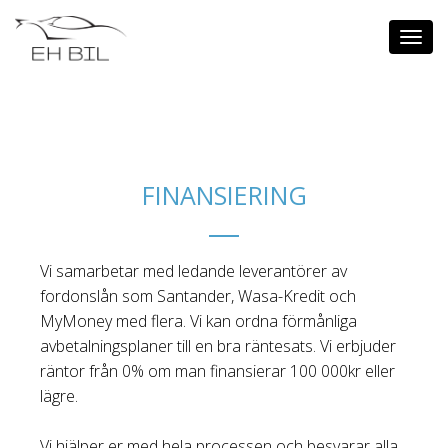
Toggl
navig
FINANSIERING
Vi samarbetar med ledande leverantörer av
fordonslån som Santander, Wasa-Kredit och
MyMoney med flera. Vi kan ordna förmånliga
avbetalningsplaner till en bra räntesats. Vi erbjuder
räntor från 0% om man finansierar 100 000kr eller
lägre.
Vi hjälper er med hela processen och besvarar alla